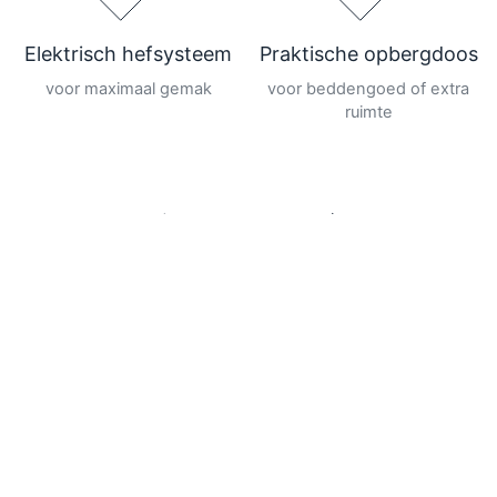
Elektrisch hefsysteem
Praktische opbergdoos
voor maximaal gemak
voor beddengoed of extra
ruimte
Vorige dia
Volgende dia
Ga n
TOP