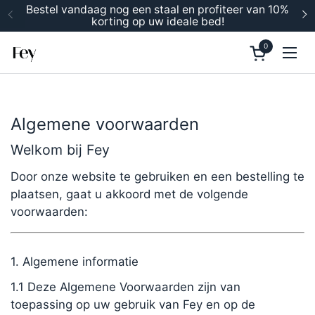
Ga naar content
Bestel vandaag nog een staal en profiteer van 10%
korting op uw ideale bed!
Vorige
V
0
Winkelwage
Men
Algemene voorwaarden
Welkom bij Fey
Door onze website te gebruiken en een bestelling te
plaatsen, gaat u akkoord met de volgende
voorwaarden:
1. Algemene informatie
1.1 Deze Algemene Voorwaarden zijn van
toepassing op uw gebruik van Fey en op de