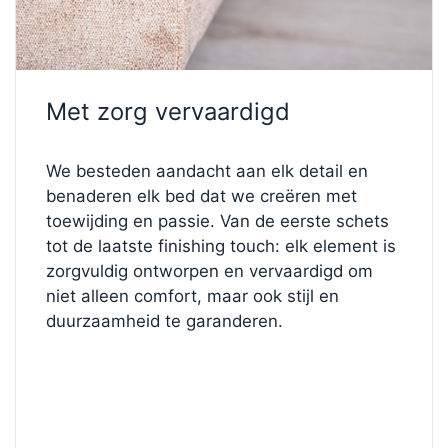
Het ontwerp wordt gecompleteerd door
de 10 cm
hoge
FL1 verchroomde metalen poten
, die een
vleugje eigentijdse glans en elegantie toevoegen.
De strakke afwerking combineert prachtig met de
Met zorg vervaardigd
Rough stof in taupe
, een subtiel getextureerd en
duurzaam materiaal dat warmte en diepte aan uw
ruimte toevoegt.
We besteden aandacht aan elk detail en
benaderen elk bed dat we creëren met
✨
Ontwerp jouw perfecte bed
toewijding en passie. Van de eerste schets
Wilt u de kleur, het hoofdbord of de stevigheid
tot de laatste finishing touch: elk element is
wijzigen?
zorgvuldig ontworpen en vervaardigd om
Bezoek onze Bed Configurator
en creëer uw
niet alleen comfort, maar ook stijl en
droombed. Combineer stoffen, comfortniveaus en
duurzaamheid te garanderen.
afwerkingen tot het helemaal bij u past.