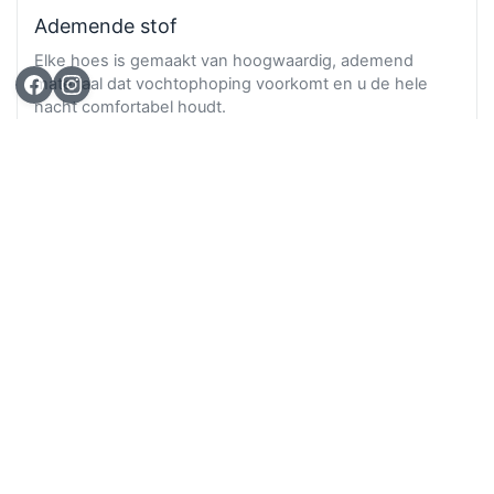
Ademende stof
Elke hoes is gemaakt van hoogwaardig, ademend
materiaal dat vochtophoping voorkomt en u de hele
nacht comfortabel houdt.
Ga n
TOP