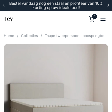
Ga naar content
Bestel vandaag nog een staal en profiteer van 10%
korting op uw ideale bed!
Vorige
V
0
Winkelwage
Men
Home
/
Collecties
/
Taupe tweepersoons boxspringbed 1