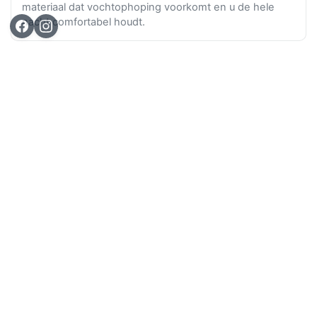
materiaal dat vochtophoping voorkomt en u de hele
nacht comfortabel houdt.
Ga n
TOP