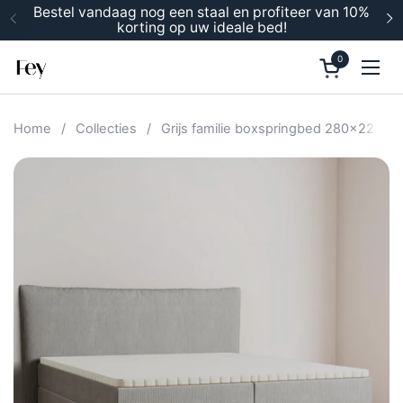
Ga naar content
Bestel vandaag nog een staal en profiteer van 10%
korting op uw ideale bed!
Vorige
V
0
Winkelwage
Men
Home
/
Collecties
/
Grijs familie boxspringbed 280x220 c