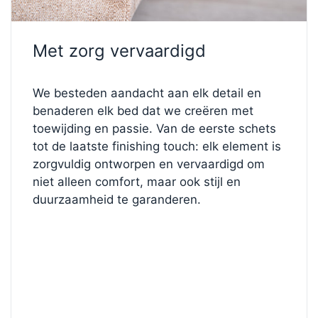
Het bed staat op
FL1 chromen metalen poten
van
10 cm hoog
, wat een vleugje moderne glans en
stabiliteit toevoegt. De reflecterende afwerking
Met zorg vervaardigd
vormt een mooie aanvulling op de koele tinten van
de lichtgrijze stof, waardoor het bed een verfijnde,
eigentijdse uitstraling krijgt.
We besteden aandacht aan elk detail en
benaderen elk bed dat we creëren met
Met zijn
royale afmetingen van 280 × 220 cm
biedt
toewijding en passie. Van de eerste schets
dit bed uitzonderlijke ruimte en rust – een ware
tot de laatste finishing touch: elk element is
uiting van comfort, vakmanschap en tijdloos design.
zorgvuldig ontworpen en vervaardigd om
niet alleen comfort, maar ook stijl en
✨
Ontwerp je perfecte bed
duurzaamheid te garanderen.
Wilt u dit model aanpassen aan uw eigen stijl? Ga
dan naar onze
bedconfigurator
en experimenteer
met verschillende stoffen, hoofdborden,
hardheidsgraden en meer om een ​​bed te creëren
dat helemaal bij u past.