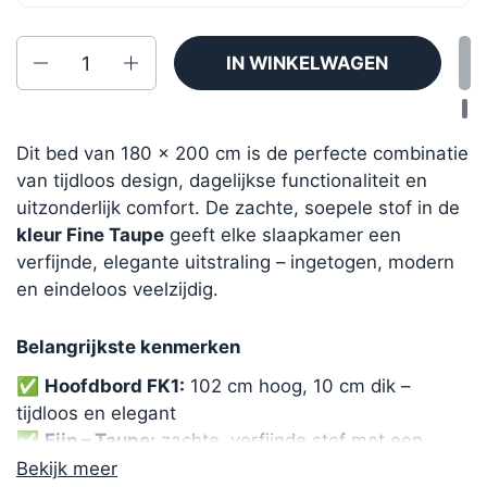
Aantal
IN WINKELWAGEN
Dit bed van 180 × 200 cm is de perfecte combinatie
van tijdloos design, dagelijkse functionaliteit en
uitzonderlijk comfort. De zachte, soepele stof in de
kleur Fine Taupe
geeft elke slaapkamer een
verfijnde, elegante uitstraling – ingetogen, modern
en eindeloos veelzijdig.
Belangrijkste kenmerken
✅
Hoofdbord FK1:
102 cm hoog, 10 cm dik –
tijdloos en elegant
✅
Fijn – Taupe:
zachte, verfijnde stof met een
gladde afwerking
Bekijk meer