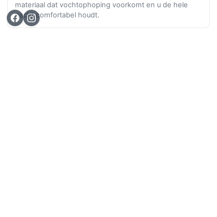
materiaal dat vochtophoping voorkomt en u de hele
nacht comfortabel houdt.
Ga n
TOP