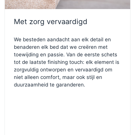
compleet.
✨
Maak het van jou
Met zorg vervaardigd
Ik vind dit ontwerp prachtig, maar wil de details
aanpassen?
We besteden aandacht aan elk detail en
Bezoek onze
bedconfigurator
en stel uw perfecte
benaderen elk bed dat we creëren met
bed samen. Ontdek verschillende stoffen,
toewijding en passie. Van de eerste schets
hoofdborden en hardheidsgraden en zie hoe uw
tot de laatste finishing touch: elk element is
droombed vorm krijgt.
zorgvuldig ontworpen en vervaardigd om
Begin hieronder met personaliseren!
niet alleen comfort, maar ook stijl en
duurzaamheid te garanderen.