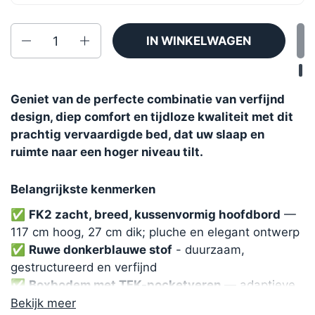
Aantal
IN WINKELWAGEN
Geniet van de perfecte combinatie van verfijnd
design, diep comfort en tijdloze kwaliteit met dit
prachtig vervaardigde bed, dat uw slaap en
ruimte naar een hoger niveau tilt.
Belangrijkste kenmerken
✅
FK2 zacht, breed, kussenvormig hoofdbord
—
117 cm hoog, 27 cm dik; pluche en elegant ontwerp
✅
Ruwe donkerblauwe stof
- duurzaam,
gestructureerd en verfijnd
✅
Boxbodem met TFK-pocketveren
— adaptieve
ondersteuning vanuit de basis
Bekijk meer