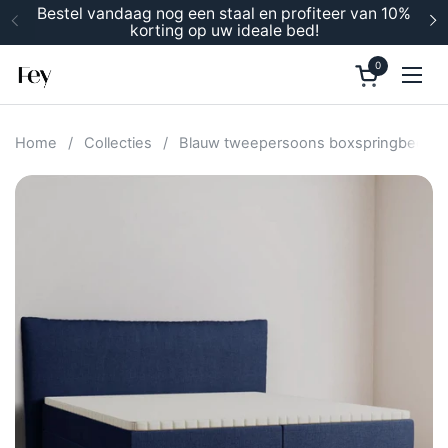
Ga naar content
Bestel vandaag nog een staal en profiteer van 10%
korting op uw ideale bed!
Vorige
V
0
Winkelwage
Men
Home
/
Collecties
/
Blauw tweepersoons boxspringbed 2