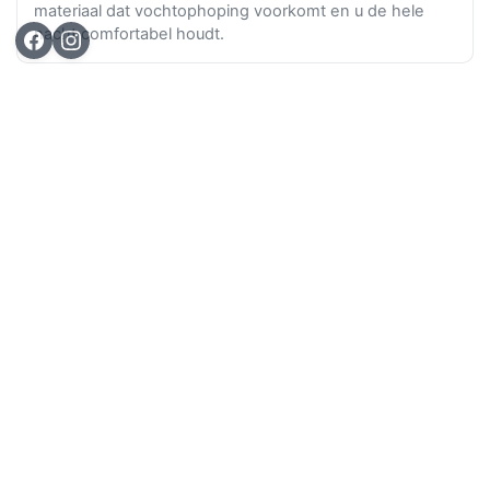
materiaal dat vochtophoping voorkomt en u de hele
nacht comfortabel houdt.
Ga n
TOP