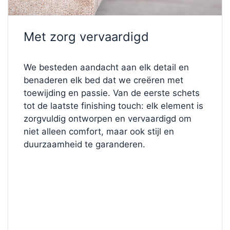
van
10 cm hoog
, voor een finishing touch van
moderne stijl. Dit geeft het een lichte, zwevende
uitstraling en behoudt tegelijkertijd volledige
Met zorg vervaardigd
stabiliteit. De in
Rough Dark Blue
gestoffeerde
structuurstof combineert stevigheid en elegantie –
duurzaam, tactiel en rijk van toon, voor een
We besteden aandacht aan elk detail en
gedurfde maar tijdloze uitstraling.
benaderen elk bed dat we creëren met
toewijding en passie. Van de eerste schets
✨
Ontwerp je perfecte bed
tot de laatste finishing touch: elk element is
Wilt u de stof, het hoofdbord of het comfortniveau
zorgvuldig ontworpen en vervaardigd om
veranderen?
niet alleen comfort, maar ook stijl en
Bezoek onze
Bed Configurator
en creëer uw
duurzaamheid te garanderen.
droombed. Ontdek eindeloze combinaties van
kleuren, materialen en functies totdat het precies is
ontworpen zoals u dat wilt.