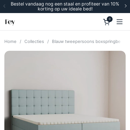
Ga naar content
Bestel vandaag nog een staal en profiteer van 10%
korting op uw ideale bed!
Vorige
V
0
Winkelwage
Men
Home
/
Collecties
/
Blauw tweepersoons boxspringbed 2