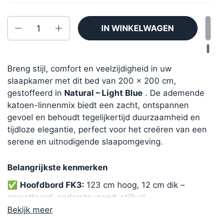
Aantal
IN WINKELWAGEN
Breng stijl, comfort en veelzijdigheid in uw
slaapkamer met dit bed van 200 × 200 cm,
gestoffeerd in
Natural – Light Blue
. De ademende
katoen-linnenmix biedt een zacht, ontspannen
gevoel en behoudt tegelijkertijd duurzaamheid en
tijdloze elegantie, perfect voor het creëren van een
serene en uitnodigende slaapomgeving.
Belangrijkste kenmerken
✅
Hoofdbord FK3:
123 cm hoog, 12 cm dik –
gewatteerd, ondersteunend, stijlvol
✅
Natuurlijk – Lichtblauw:
ademende katoen-
Bekijk meer