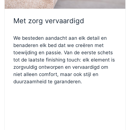
✨
Maak het jouw eigen
Wilt u de stevigheid van de stof, het hoofdbord of
Met zorg vervaardigd
de matras aanpassen?
Ontdek onze
Bed Configurator
om elk element aan
te passen en creëer het perfecte bed dat past bij
We besteden aandacht aan elk detail en
uw stijl en slaapvoorkeuren.
benaderen elk bed dat we creëren met
Begin hieronder met ontwerpen!
toewijding en passie. Van de eerste schets
tot de laatste finishing touch: elk element is
zorgvuldig ontworpen en vervaardigd om
niet alleen comfort, maar ook stijl en
duurzaamheid te garanderen.