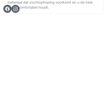
materiaal dat vochtophoping voorkomt en u de hele
nacht comfortabel houdt.
Ga n
TOP