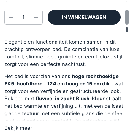
Aantal
IN WINKELWAGEN
Elegantie en functionaliteit komen samen in dit
prachtig ontworpen bed. De combinatie van luxe
comfort, slimme opbergruimte en een tijdloze stijl
zorgt voor een perfecte nachtrust.
Het bed is voorzien van ons
hoge rechthoekige
FK5-hoofdbord
,
124 cm hoog en 15 cm dik
, wat
zorgt voor een verfijnde en gestructureerde look.
Bekleed met
fluweel in zacht Blush-kleur
straalt
het bed warmte en verfijning uit, met een delicaat
gladde textuur met een subtiele glans die de sfeer
in elke slaapkamer versterkt. De achterkant blijft
Bekijk meer
onbedekt voor een strak en efficiënt ontwerp.