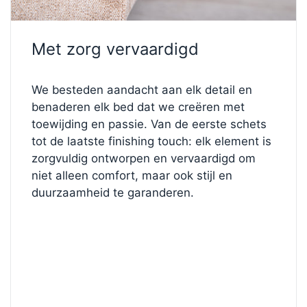
✅
Aparte 8 cm Gel-Art topper
— zacht,
drukverlagend en verkoelend
✅
Matras van medium (III)
voor evenwichtig
Met zorg vervaardigd
comfort
✅
Geïntegreerde opbergbox
met
gasveerondersteunde opening (toegang aan de
We besteden aandacht aan elk detail en
voorzijde)
benaderen elk bed dat we creëren met
✅
FL0 naar binnen geplaatste voeten, 10 cm hoog
toewijding en passie. Van de eerste schets
— stabiel met een zwevende uitstraling
tot de laatste finishing touch: elk element is
✅
Europese kwaliteit
,
Oeko-Tex 100
zorgvuldig ontworpen en vervaardigd om
gecertificeerde materialen
niet alleen comfort, maar ook stijl en
duurzaamheid te garanderen.
✨
Ontwerp jouw perfecte bed
Wilt u een andere stof, kleur of hoofdbordstijl?
Bezoek onze
Bed Configurator
en
stel uw
droombed samen
: pas elk element aan, van
textuur en stevigheid tot poten en kenmerken,
totdat het precies naar uw wens is.