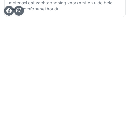
materiaal dat vochtophoping voorkomt en u de hele
nacht comfortabel houdt.
Ga n
TOP