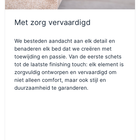
ononderbroken nachten.
Het bed staat op slanke
FL2-poten
van
15 cm hoog
Met zorg vervaardigd
en krijgt een luchtige, moderne uitstraling, terwijl
het toch duurzaam en stabiel blijft. De bekleding in
Corduroy Fine Taupe
straalt warmte en verfijning
We besteden aandacht aan elk detail en
uit. De zachte, geribbelde textuur en subtiele tint
benaderen elk bed dat we creëren met
geven uw ruimte een stijlvolle, gezellige touch.
toewijding en passie. Van de eerste schets
tot de laatste finishing touch: elk element is
✨
Ontwerp je perfecte bed
zorgvuldig ontworpen en vervaardigd om
Wilt u de stof, kleur of het comfortniveau wijzigen?
niet alleen comfort, maar ook stijl en
Bezoek onze
Bed Configurator
en creëer uw
duurzaamheid te garanderen.
droombed. Ontdek de materialen, hoofdborden en
kenmerken totdat elk detail perfect bij u past.