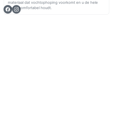
materiaal dat vochtophoping voorkomt en u de hele
nacht comfortabel houdt.
Ga n
TOP