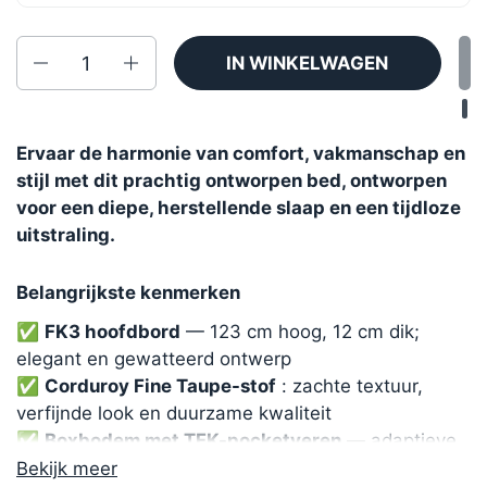
Aantal
IN WINKELWAGEN
Ervaar de harmonie van comfort, vakmanschap en
stijl met dit prachtig ontworpen bed, ontworpen
voor een diepe, herstellende slaap en een tijdloze
uitstraling.
Belangrijkste kenmerken
✅
FK3 hoofdbord
— 123 cm hoog, 12 cm dik;
elegant en gewatteerd ontwerp
✅
Corduroy Fine Taupe-stof
: zachte textuur,
verfijnde look en duurzame kwaliteit
✅
Boxbodem met TFK-pocketveren
— adaptieve
ondersteuning vanuit de basis
Bekijk meer