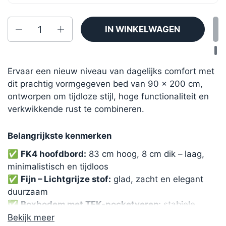
Aantal
IN WINKELWAGEN
Ervaar een nieuw niveau van dagelijks comfort met
dit prachtig vormgegeven bed van 90 × 200 cm,
ontworpen om tijdloze stijl, hoge functionaliteit en
verkwikkende rust te combineren.
Belangrijkste kenmerken
✅
FK4 hoofdbord:
83 cm hoog, 8 cm dik – laag,
minimalistisch en tijdloos
✅
Fijn – Lichtgrijze stof:
glad, zacht en elegant
duurzaam
✅
Boxbodem met TFK-pocketveren:
stabiele
ondersteuning vanuit de fundering
Bekijk meer