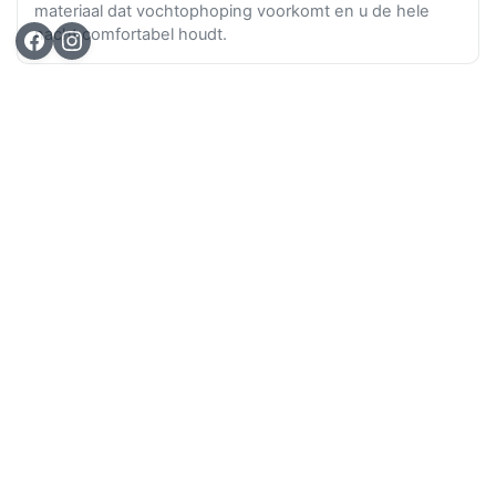
materiaal dat vochtophoping voorkomt en u de hele
nacht comfortabel houdt.
Ga n
TOP