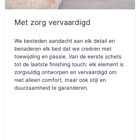
snoer
, zodat u uw positie soepel en stil kunt
aanpassen om te lezen, rusten of ontspannen -
allemaal zonder uw rust te verstoren.
Met zorg vervaardigd
De
FL1 verchroomde metalen poten (10 cm)
maken
het ontwerp compleet en zorgen voor een strakke,
We besteden aandacht aan elk detail en
moderne toets. Ze zijn bovendien zeer stabiel en
benaderen elk bed dat we creëren met
hebben een eenvoudig te reinigen hoogte voor uw
toewijding en passie. Van de eerste schets
slaapkamerinrichting.
tot de laatste finishing touch: elk element is
zorgvuldig ontworpen en vervaardigd om
Dit eenpersoonsbed combineert vakmanschap,
niet alleen comfort, maar ook stijl en
comfort en innovatie op perfecte wijze: ideaal voor
duurzaamheid te garanderen.
wie waarde hecht aan zowel functionaliteit als
moderne elegantie.
✨
Maak het jouw eigen
Vindt u dit model mooi, maar wilt u de details
aanpassen?
Bezoek onze
bedconfigurator
en kies uw perfecte