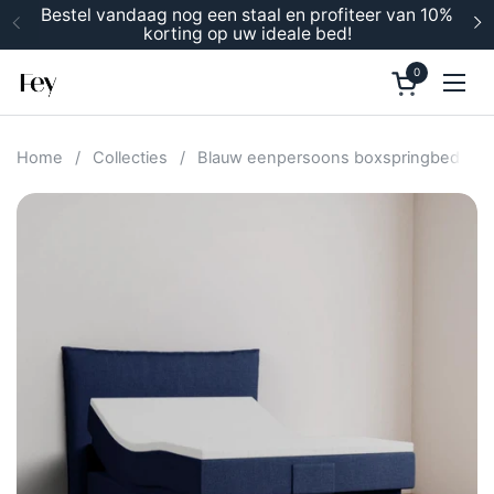
Ga naar content
Bestel vandaag nog een staal en profiteer van 10%
korting op uw ideale bed!
Vorige
V
0
Winkelwage
Men
Home
/
Collecties
/
Blauw eenpersoons boxspringbed 90