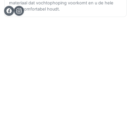
materiaal dat vochtophoping voorkomt en u de hele
nacht comfortabel houdt.
Ga n
TOP