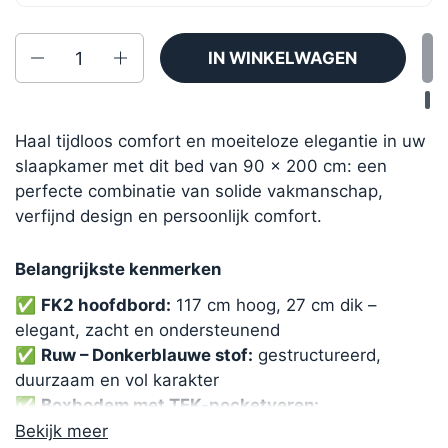
Aantal
IN WINKELWAGEN
Haal tijdloos comfort en moeiteloze elegantie in uw
slaapkamer met dit bed van 90 × 200 cm: een
perfecte combinatie van solide vakmanschap,
verfijnd design en persoonlijk comfort.
Belangrijkste kenmerken
✅
FK2 hoofdbord:
117 cm hoog, 27 cm dik –
elegant, zacht en ondersteunend
✅
Ruw – Donkerblauwe stof:
gestructureerd,
duurzaam en vol karakter
✅
Boxbodem met TFK-pocketveren:
ondersteuning van onder tot boven
Bekijk meer