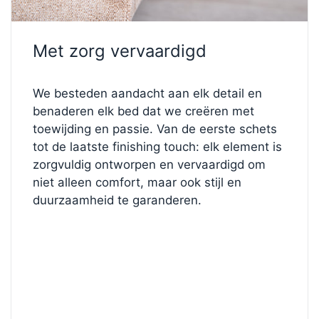
omhoog wilt leggen om te ontspannen, u kunt uw
comfort nauwkeurig en gemakkelijk aanpassen.
De
FL1 verchroomde metalen poten (10 cm)
maken
Met zorg vervaardigd
het ontwerp af met een moderne, gepolijste look en
voegen lichtheid en stabiliteit toe aan de algehele
We besteden aandacht aan elk detail en
structuur.
benaderen elk bed dat we creëren met
toewijding en passie. Van de eerste schets
Stijlvol, duurzaam en ontworpen voor alledaags
tot de laatste finishing touch: elk element is
luxe: dit eenpersoonsbed biedt alles wat u nodig
zorgvuldig ontworpen en vervaardigd om
hebt voor een herstellende, persoonlijke slaap.
niet alleen comfort, maar ook stijl en
duurzaamheid te garanderen.
✨
Maak het jouw eigen
Vindt u dit bed mooi, maar wilt u het ontwerp
aanpassen?
Bezoek onze
bedconfigurator
en pas de stof, kleur,
topper, stevigheid of het type poten aan totdat het
precies naar uw wens is.
Jouw droombed wacht op je — begin hieronder met