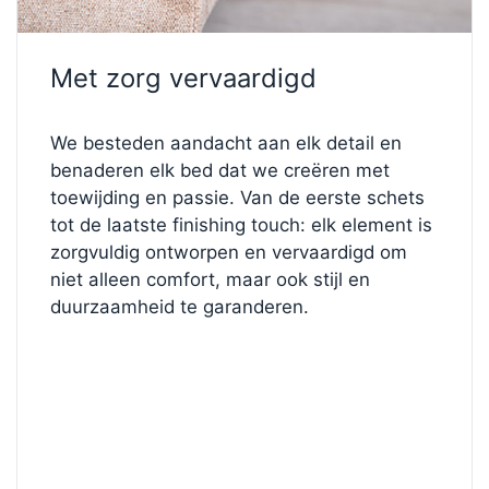
stijl van het hoofdbord aanpassen?
Ga naar onze
Bed Configurator
en personaliseer
Met zorg vervaardigd
elk element: ontwerp een bed dat helemaal bij u
past.
Begin hieronder met ontwerpen!
We besteden aandacht aan elk detail en
benaderen elk bed dat we creëren met
toewijding en passie. Van de eerste schets
tot de laatste finishing touch: elk element is
zorgvuldig ontworpen en vervaardigd om
niet alleen comfort, maar ook stijl en
duurzaamheid te garanderen.