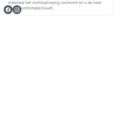
materiaal dat vochtophoping voorkomt en u de hele
nacht comfortabel houdt.
Ga n
TOP