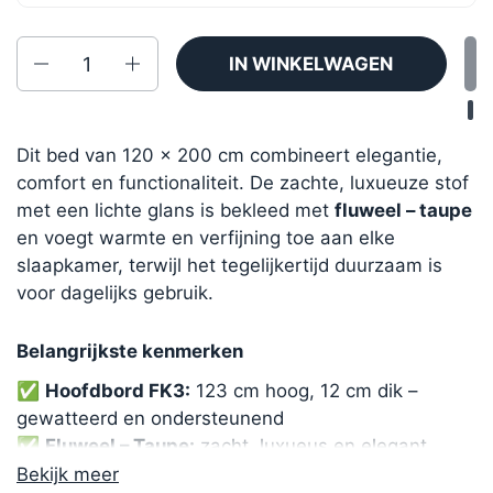
Aantal
IN WINKELWAGEN
Dit bed van 120 x 200 cm combineert elegantie,
comfort en functionaliteit. De zachte, luxueuze stof
met een lichte glans is bekleed met
fluweel – taupe
en voegt warmte en verfijning toe aan elke
slaapkamer, terwijl het tegelijkertijd duurzaam is
voor dagelijks gebruik.
Belangrijkste kenmerken
✅
Hoofdbord FK3:
123 cm hoog, 12 cm dik –
gewatteerd en ondersteunend
✅
Fluweel – Taupe:
zacht, luxueus en elegant
✅
Gesplitste matrassen:
Medium (III) & Firm (IV) –
Bekijk meer