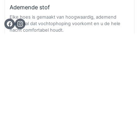
Ademende stof
Elke hoes is gemaakt van hoogwaardig, ademend
materiaal dat vochtophoping voorkomt en u de hele
nacht comfortabel houdt.
Ga n
TOP