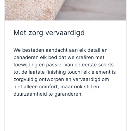
slaapoppervlak.
Het bed staat op minimalistische
FL0 zwevende
poten
van
10 cm hoog
, wat een strak, modern
Met zorg vervaardigd
silhouet creëert en de illusie wekt van een bed dat
lichtjes boven de vloer zweeft – terwijl het toch
volledig stabiel blijft. Bekleed met onze
Fine stof in
We besteden aandacht aan elk detail en
de elegante tint Azur
, biedt het een zachte,
benaderen elk bed dat we creëren met
strakke afwerking met een subtiele glans, wat
toewijding en passie. Van de eerste schets
frisheid en verfijning toevoegt aan uw ruimte.
tot de laatste finishing touch: elk element is
zorgvuldig ontworpen en vervaardigd om
✨
Ontwerp jouw perfecte bed
niet alleen comfort, maar ook stijl en
Wilt u de kleur, het hoofdbord of het comfortniveau
duurzaamheid te garanderen.
wijzigen?
Bezoek onze Bed Configurator
en creëer uw
droombed. Bekijk de stoffen, stevigheidsopties en
designelementen tot het
helemaal naar uw wens is.