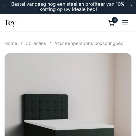
Ga naar content
Bestel vandaag nog een staal en profiteer van 10%
korting op uw ideale bed!
Vorige
V
0
Winkelwage
Men
Home
/
Collecties
/
Azur eenpersoons boxspringbed 120