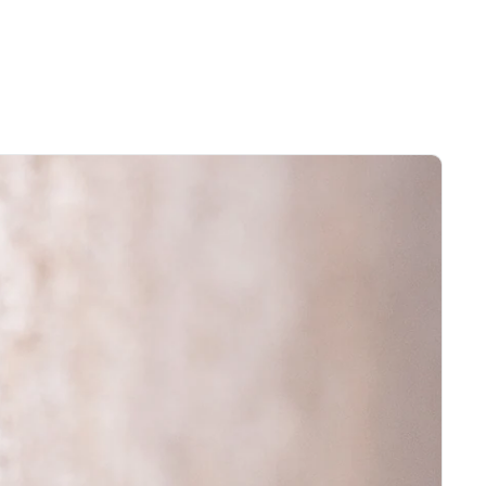
voor een comfortabele en verkwikkende
nachtrust. De
medium-firm matras (III)
zorgt voor een evenwichtige ondersteuning
voor alle slapers.
Het bed staat op
FL5-poten van natuurlijk
hout (10 cm)
en combineert solide stabiliteit
met ingetogen stijl, waarmee het de
eigentijdse esthetiek compleet maakt.
✨
Maak het jouw eigen
Wilt u de stijl van het hoofdbord, de
stevigheid van de matras of de stof
aanpassen?
Ga naar onze
Bed Configurator
en
personaliseer elk detail om een bed te