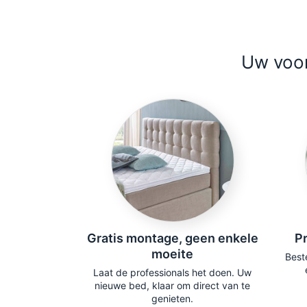
Uw voor
ersteuning
Gratis montage, geen enkele
Pr
eeft
moeite
Beste
m staat klaar
Laat de professionals het doen. Uw
e begeleiden.
nieuwe bed, klaar om direct van te
genieten.