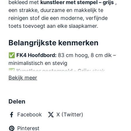
bekleed met
kunstleer met stempel – grijs
,
een strakke, duurzame en makkelijk te
reinigen stof die een moderne, verfijnde
toets toevoegt aan elke slaapkamer.
Belangrijkste kenmerken
✅
FK4 Hoofdbord:
83 cm hoog, 8 cm dik –
minimalistisch en stevig
✅
Kunstleer gestempeld – Grijs:
strak,
Bekijk meer
duurzaam, gemakkelijk te onderhouden
✅
Topper van veerkrachtig schuim:
adaptief en drukverlagend
Delen
✅
Matras medium (III):
evenwichtige
ondersteuning voor comfort de hele nacht
Facebook
X (Twitter)
✅
TFK pocketverenbodem:
stevige
basisondersteuning
Pinterest