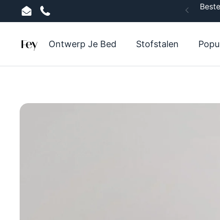
Ga naar content
Beste
Vorige
Email
Phone
Ontwerp Je Bed
Stofstalen
Popu