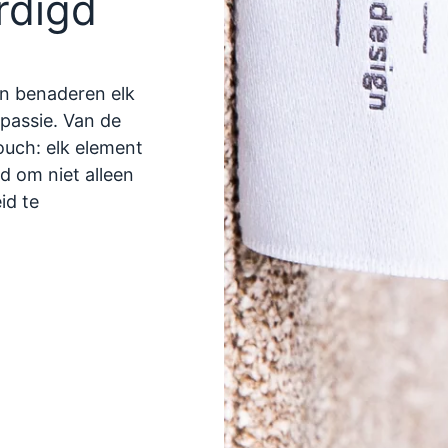
rdigd
en benaderen elk
passie. Van de
touch: elk element
d om niet alleen
id te