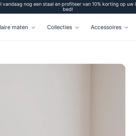
l vandaag nog een staal en profiteer van 10% korting op uw 
bed!
laire maten
Collecties
Accessoires