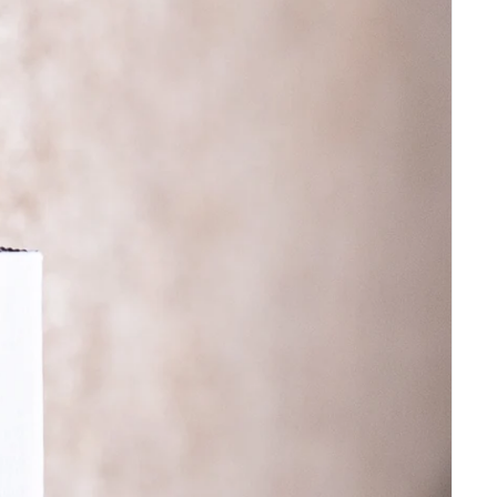
ontwerpen dat helemaal bij u past.
Begin hieronder met personaliseren!