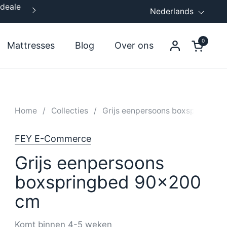
ideale
Gratis verzend - en montageservice
Taal
Nederlands
Volgende
0
Mattresses
Blog
Over ons
Winkelw
Home
/
Collecties
/
Grijs eenpersoons boxspringbe
FEY E-Commerce
Grijs eenpersoons
boxspringbed 90x200
cm
Komt binnen 4-5 weken