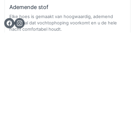
Ademende stof
Elke hoes is gemaakt van hoogwaardig, ademend
materiaal dat vochtophoping voorkomt en u de hele
nacht comfortabel houdt.
Ga n
TOP