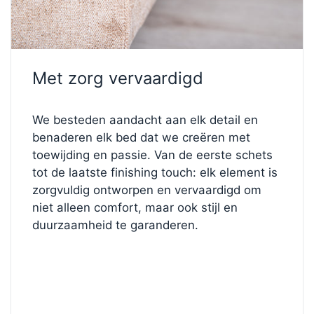
FL4 houten hoekpoten (10 cm hoog)
. Deze solide,
stijlvolle poten vormen een stabiele basis en geven
het ontwerp een vleugje natuurlijke warmte.
Dit
model van 90 × 200 cm
is ideaal voor
Met zorg vervaardigd
alleenstaanden en combineert hoogwaardig
vakmanschap met functioneel comfort. Het heeft
We besteden aandacht aan elk detail en
een strakke, moderne uitstraling die elk interieur
benaderen elk bed dat we creëren met
verfraait.
toewijding en passie. Van de eerste schets
tot de laatste finishing touch: elk element is
✨
Ontwerp je droombed
zorgvuldig ontworpen en vervaardigd om
Klaar om het helemaal jouw eigen te maken? Ga
niet alleen comfort, maar ook stijl en
naar onze
Bed Configurator
en personaliseer elk
duurzaamheid te garanderen.
detail – van stoffen en stevigheid tot de stijl en kleur
van de poten – tot jouw perfecte bed werkelijkheid
wordt.