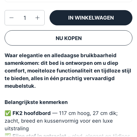
Aantal
IN WINKELWAGEN
NU KOPEN
Waar elegantie en alledaagse bruikbaarheid
samenkomen: dit bed is ontworpen om u diep
comfort, moeiteloze functionaliteit en tijdloze stijl
te bieden, alles in één prachtig vervaardigd
meubelstuk.
Belangrijkste kenmerken
✅
FK2 hoofdbord
— 117 cm hoog, 27 cm dik;
zacht, breed en kussenvormig voor een luxe
uitstraling
✅
Fijne stof in antraciet
– glad, elegant en tijdloos