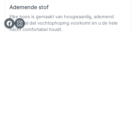
Ademende stof
Elke hoes is gemaakt van hoogwaardig, ademend
materiaal dat vochtophoping voorkomt en u de hele
nacht comfortabel houdt.
Ga n
TOP