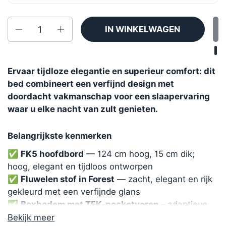
Aantal
IN WINKELWAGEN
Ervaar tijdloze elegantie en superieur comfort: dit
bed combineert een verfijnd design met
doordacht vakmanschap voor een slaapervaring
waar u elke nacht van zult genieten.
Belangrijkste kenmerken
✅
FK5 hoofdbord
— 124 cm hoog, 15 cm dik;
hoog, elegant en tijdloos ontworpen
✅
Fluwelen stof in Forest
— zacht, elegant en rijk
gekleurd met een verfijnde glans
✅
Boxbodem met TFK-pocketveren
– adaptieve
ondersteuning voor langdurig comfort
Bekijk meer