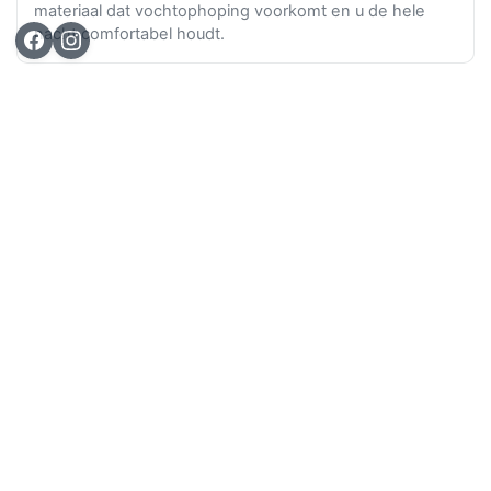
materiaal dat vochtophoping voorkomt en u de hele
nacht comfortabel houdt.
Ga n
TOP