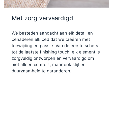
Het ontwerp wordt gecompleteerd door
ronde,
matzwarte metalen poten
van
10 cm hoog
, FL2,
Met zorg vervaardigd
die een modern, minimalistisch karakter en een
gevoel van lichtheid geven. Het bed is bekleed met
luxe
Velvet stof in Forest
, een rijke, diepgroene
We besteden aandacht aan elk detail en
kleur die warmte en verfijning toevoegt aan uw
benaderen elk bed dat we creëren met
slaapkamer. De zachte glans en zijdezachte textuur
toewijding en passie. Van de eerste schets
maken het zowel elegant als uitnodigend – een
tot de laatste finishing touch: elk element is
waar middelpunt van rustgevende luxe.
zorgvuldig ontworpen en vervaardigd om
niet alleen comfort, maar ook stijl en
✨
Ontwerp jouw perfecte bed
duurzaamheid te garanderen.
Wilt u de kleur, het hoofdbord of de stevigheid
wijzigen?
Bezoek onze Bed Configurator
en creëer uw
droombed. Ontdek stoffen, comfortniveaus en
details totdat uw bed precies is ontworpen zoals u
dat wilt.