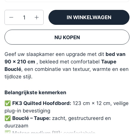
Aantal
IN WINKELWAGEN
NU KOPEN
Geef uw slaapkamer een upgrade met dit
bed van
90 x 210 cm
, bekleed met comfortabel
Taupe
Bouclé
, een combinatie van textuur, warmte en een
tijdloze stijl.
Belangrijkste kenmerken
✅
FK3 Quilted Hoofdbord:
123 cm × 12 cm, veilige
plug-in bevestiging
✅
Bouclé – Taupe:
zacht, gestructureerd en
duurzaam
✅
Matras medium (III):
comfortabele