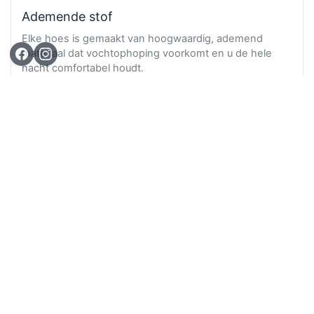
Ademende stof
Elke hoes is gemaakt van hoogwaardig, ademend
materiaal dat vochtophoping voorkomt en u de hele
nacht comfortabel houdt.
Ga n
TOP