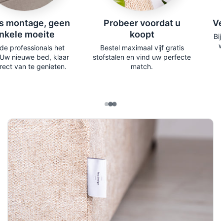
gecombineerd met een
Gel-Art topmatras
die zich
naar uw lichaam vormt voor optimale
Vertrouwd sinds 1926
Aanpasbaar aan uw stij
drukverlichting en comfort. De
TFK
Bijna 100 jaar perfectioneren
Kies uit een ruim assortiment
pocketveringbodem
ondersteunt u vanaf de basis
we de kunst van comfort.
bedcomponenten om uw
tot aan de top en zorgt voor een evenwichtige,
perfecte bed samen te
ondersteunende slaapervaring.
stellen.
Het bed staat op
FL5-poten van natuurlijk hout (10
cm)
, wat een natuurlijke en stijlvolle uitstraling
toevoegt. Hierdoor blijft het bed stabiel en is er
voldoende ruimte voor eenvoudige reiniging.
✨
Maak het je eigen
Wil je de stof, het hoofdbord of de topper
aanpassen? Ga naar onze
Bed Configurator
en
personaliseer elk element – creëer het bed waar je
altijd al van gedroomd hebt!