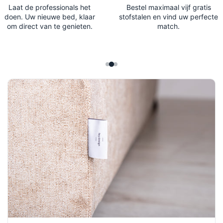
we de kunst van comfort.
bedcomponenten
atis
perfecte bed sa
rfecte
stellen.