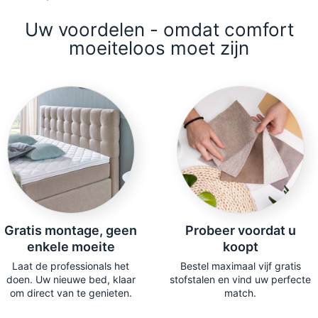
te wassen op 60°C.
Uw voordelen - omdat comfort
Binnenin zorgt een multipocket verenkern met een
moeiteloos moet zijn
7-zonesysteem voor ondersteuning op maat. De
individueel geplaatste veren passen zich aan je
lichaam aan en houden je wervelkolom in elke
slaaphouding in een rechte lijn.
Beide zijden van de
kern zijn bekleed met 3 cm uiterst flexibel schuim,
wat zorgt voor extra zachtheid tijdens elke nacht.
✅ Zachte, veerkrachtige geltopper die zich aanpast
aan uw lichaam
✅ Orthopedische verlichting voor wervelkolom en
Gratis montage, geen
Probeer voordat u
gewrichten
enkele moeite
koopt
✅ Hypoallergene, ademende hoes (wasbaar op
Laat de professionals het
Bestel maximaal vijf gratis
60°C)
doen. Uw nieuwe bed, klaar
stofstalen en vind uw perfecte
om direct van te genieten.
match.
✔️ 8 cm geïntegreerde geltopper voor extra hoogte
en comfort