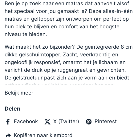
Ben je op zoek naar een matras dat aanvoelt alsof
het speciaal voor jou gemaakt is? Deze alles-in-één
matras en geltopper zijn ontworpen om perfect op
hun plek te blijven en comfort van het hoogste
niveau te bieden.
Wat maakt het zo bijzonder? De geïntegreerde 8 cm
dikke gelschuimtopper. Zacht, veerkrachtig en
ongelooflijk responsief, omarmt het je lichaam en
verlicht de druk op je ruggengraat en gewrichten.
De gelstructuur past zich aan je vorm aan en biedt
orthopedische verlichting, waardoor het een
Bekijk meer
uitstekende keuze is als je last hebt van rugpijn of
pijnlijke plekken. Bovendien voegt het wat extra
hoogte toe aan je bed en helpt het de matras te
Delen
beschermen tegen vocht en slijtage.
Facebook
X (Twitter)
Pinterest
De ademende, hypoallergene hoes voelt fris en
Kopiëren naar klembord
comfortabel aan en is eenvoudig te verwijderen en