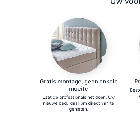
Uw voor
ersteuning
Gratis montage, geen enkele
Pr
eeft
moeite
Beste
m staat klaar
Laat de professionals het doen. Uw
e begeleiden.
nieuwe bed, klaar om direct van te
genieten.