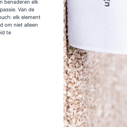
en benaderen elk
passie. Van de
touch: elk element
d om niet alleen
id te