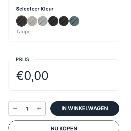
Selecteer Kleur
Taupe
Beige
Light grey
Grey
Anthracite
Light blue
Taupe
PRIJS
€0,00
Aantal
IN WINKELWAGEN
NU KOPEN