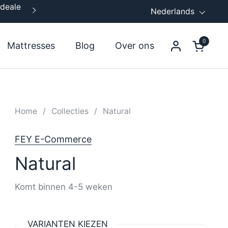
ideale
Gratis verzend - en montageservice
Taal
Nederlands
Volgende
0
Mattresses
Blog
Over ons
Winkelw
Home
/
Collecties
/
Natural
FEY E-Commerce
Natural
Komt binnen 4-5 weken
VARIANTEN KIEZEN